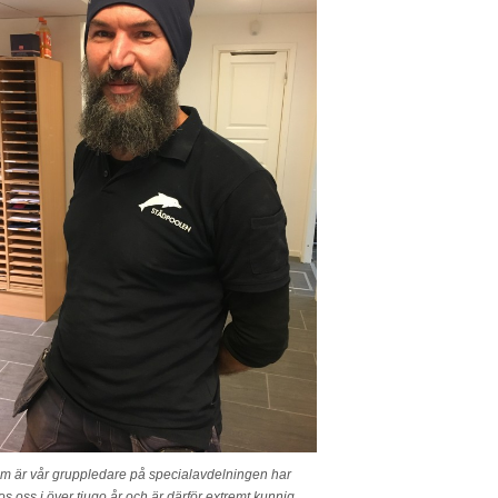
m är vår gruppledare på specialavdelningen har
os oss i över tjugo år och är därför extremt kunnig