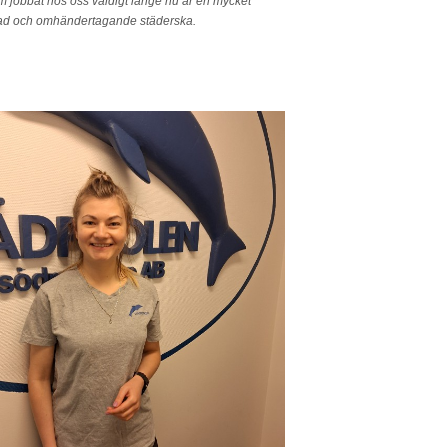
 jobbat hos oss väldigt länge nu är en mycket
d och omhändertagande städerska.