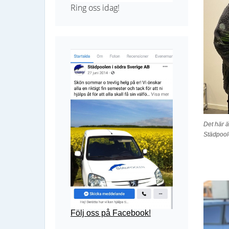
Ring oss idag!
Det här ä
Städpool
Följ oss på Facebook!