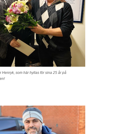
r Henryk, som här hyllas för sina 25 år på
en!