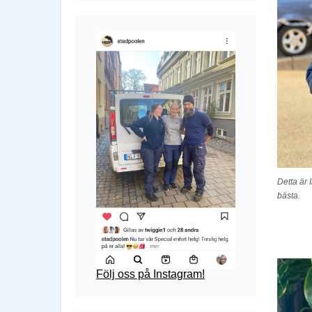
Detta är 
bästa.
Följ oss på Instagram!